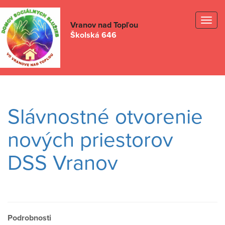
Togg
Vranov nad Topľou
Školská 646
navig
Slávnostné otvorenie
nových priestorov
DSS Vranov
Podrobnosti