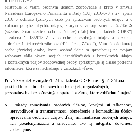
IČO:
00696358
pristupuje k Vašim osobným údajom zodpovedne a preto v zmysle
Nariadenia Európskeho Parlamentu a Rady (EÚ) 2016/679 z 27. apríla
2016 o ochrane fyzických osôb pri spracúvaní osobných údajov a o
voľnom pohybe takýchto údajov, ktorým sa zrušuje smernica 95/46/ES
(všeobecné nariadenie o ochrane údajov) (ďalej len „nariadenie GDPR“)
a zákona č. 18/2018 Z. z. o ochrane osobných údajov a o zmene
a doplnení niektorých zákonov (ďalej len ,,Zákon“), Vám ako dotknutej
osobe (fyzickej osobe, ktorej osobné údaje sa spracúvajú) na svojom
webovom sídle okrem svojich identifikačných a kontaktných údajov
a kontaktných údajov zodpovednej osoby, sprístupňuje aj ďalšie potrebné
informácie, ktoré sa nachádzajú v záložkách vľavo.
Prevádzkovateľ v zmysle čl. 24 nariadenia GDPR a ust. § 31 Zákona
pristúpil k prijatiu primeraných technických, organizačných,
personálnych a bezpečnostných opatrení a záruk, ktoré zohľadňujú najmä:
zásady spracúvania osobných údajov, ktorými sú zákonnosť,
o
spravodlivosť a transparentnosť, obmedzenie a kompatibilita účelov
spracúvania osobných údajov, ďalej minimalizácia osobných údajov,
ich pseudonymizácia a šifrovanie, ako aj integrita, dôvernosť
a dostupnosť;