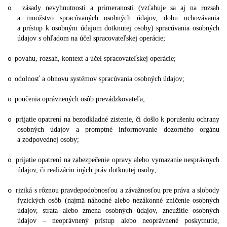
zásady nevyhnutnosti a primeranosti (vzťahuje sa aj na rozsah
o
a množstvo spracúvaných osobných údajov, dobu uchovávania
a prístup k osobným údajom dotknutej osoby) spracúvania osobných
údajov s ohľadom na účel spracovateľskej operácie;
povahu, rozsah, kontext a účel spracovateľskej operácie;
o
odolnosť a obnovu systémov spracúvania osobných údajov;
o
poučenia oprávnených osôb prevádzkovateľa;
o
prijatie opatrení na bezodkladné zistenie, či došlo k porušeniu ochrany
o
osobných údajov a promptné informovanie dozorného orgánu
a zodpovednej osoby;
prijatie opatrení na zabezpečenie opravy alebo vymazanie nesprávnych
o
údajov, či realizáciu iných práv dotknutej osoby;
o
riziká s rôznou pravdepodobnosťou a závažnosťou pre práva a slobody
fyzických osôb (najmä náhodné alebo nezákonné zničenie osobných
údajov, strata alebo zmena osobných údajov, zneužitie osobných
údajov – neoprávnený prístup alebo neoprávnené poskytnutie,