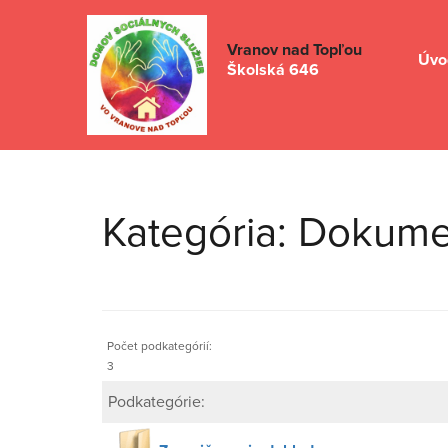
Vranov nad Topľou
Úvo
Školská 646
Kategória: Dokum
Počet podkategórií:
3
Podkategórie: