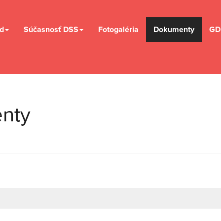
d
Súčasnosť DSS
Fotogaléria
Dokumenty
GD
enty