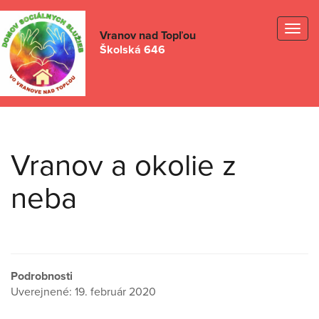
Togg
Vranov nad Topľou
Školská 646
navig
Vranov a okolie z
neba
Podrobnosti
Uverejnené: 19. február 2020