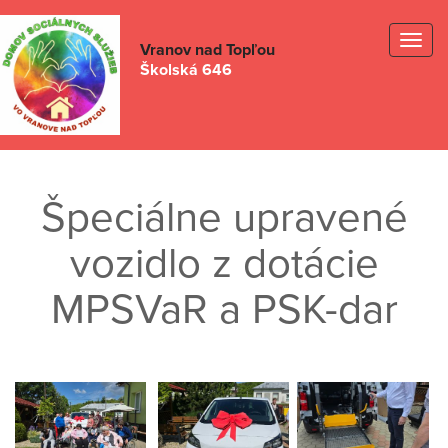
Togg
Vranov nad Topľou
Školská 646
navig
Špeciálne upravené
vozidlo z dotácie
MPSVaR a PSK-dar