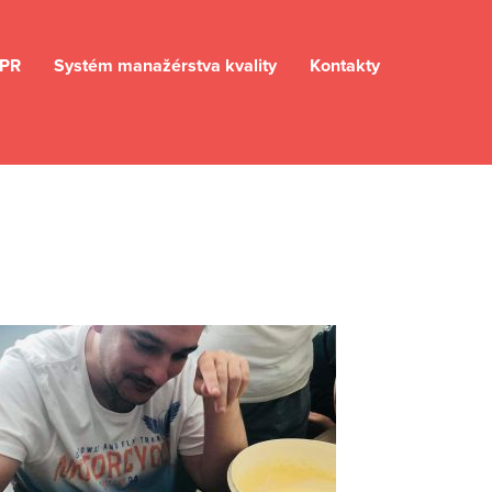
PR
Systém manažérstva kvality
Kontakty