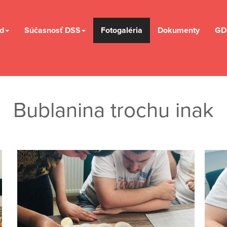
d
Súčasnosť DSS
Fotogaléria
Dokumenty
GD
Bublanina trochu inak