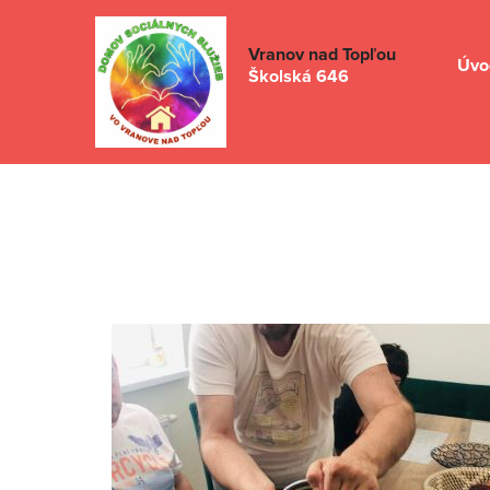
Vranov nad Topľou
Úvo
Školská 646