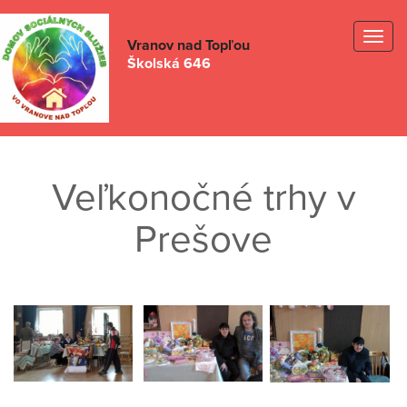
Togg
Vranov nad Topľou
Školská 646
navig
Veľkonočné trhy v
Prešove