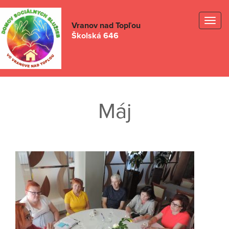
Togg
Vranov nad Topľou
Školská 646
navig
Máj