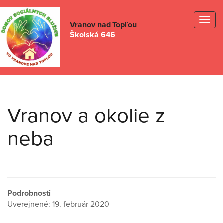
Togg
Vranov nad Topľou
Školská 646
navig
Vranov a okolie z
neba
Podrobnosti
Uverejnené: 19. február 2020