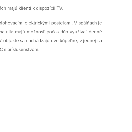
ch majú klienti k dispozícii TV.
olohovacími elektrickými posteľami. V spálňach je
ímatelia majú možnosť počas dňa využívať denné
 V objekte sa nachádzajú dve kúpeľne, v jednej sa
C s príslušenstvom.