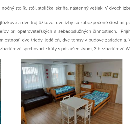
očný stolík, stôl, stolička, skriňa, nástenný vešiak. V dvoch izbá
vojlôžkové a dve trojlôžkové, dve izby sú zabezpečené šiestimi p
teľov pri opatrovateľských a sebaobslužných činnostiach.
Prij
 miestnosť, dve triedy, jedáleň, dve terasy v budove zariadenia.
bariérové sprchovacie kúty s príslušenstvom, 3 bezbariérové W