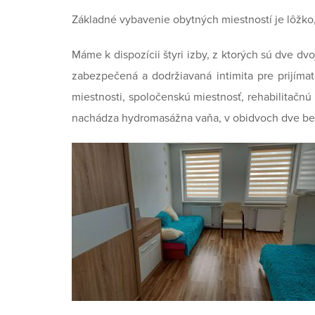
Základné vybavenie obytných miestností je lôžko, n
Máme k dispozícii štyri izby, z ktorých sú dve d
zabezpečená a dodržiavaná intimita pre prijíma
miestnosti, spoločenskú miestnosť, rehabilitačnú
nachádza hydromasážna vaňa, v obidvoch dve bez