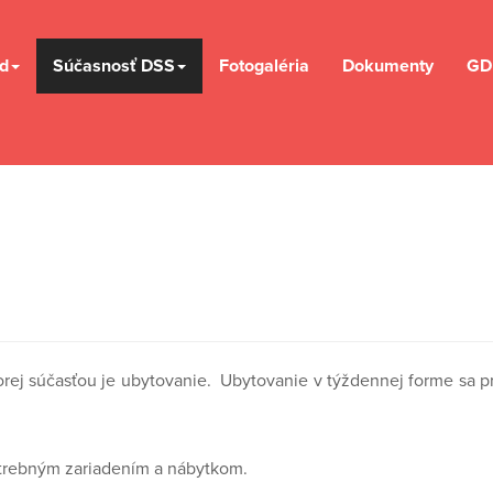
d
Súčasnosť DSS
Fotogaléria
Dokumenty
GD
rej súčasťou je ubytovanie.
Ubytovanie v týždennej forme sa pr
potrebným zariadením a nábytkom.