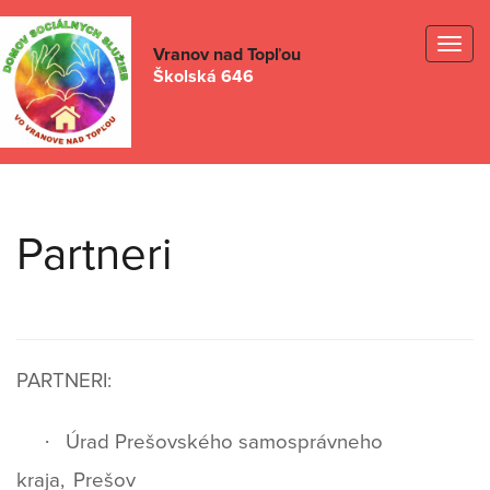
Togg
Vranov nad Topľou
Školská 646
navig
Partneri
PARTNERI:
·
Úrad Prešovského samosprávneho
kraja,
Prešov