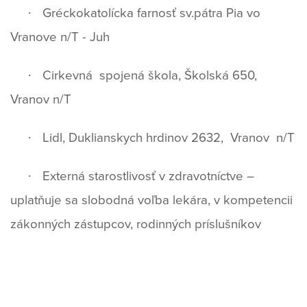
·
Gréckokatolícka farnosť sv.pátra Pia vo
Vranove n/T - Juh
·
Cirkevná
spojená škola, Školská 650,
Vranov n/T
·
Lidl, Duklianskych hrdinov 2632,
Vranov
n/T
·
Externá starostlivosť v zdravotníctve –
uplatňuje sa slobodná voľba
lekára, v kompetencii
zákonných zástupcov, rodinných príslušníkov