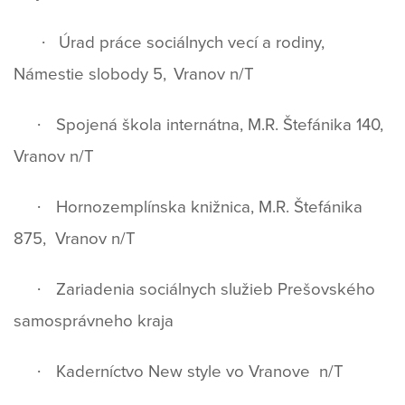
·
Úrad práce sociálnych vecí a rodiny,
Námestie slobody 5,
Vranov n/T
·
Spojená škola internátna, M.R. Štefánika 140,
Vranov n/T
·
Hornozemplínska knižnica, M.R. Štefánika
875,
Vranov n/T
·
Zariadenia sociálnych služieb Prešovského
samosprávneho kraja
·
Kaderníctvo New style vo Vranove
n/T