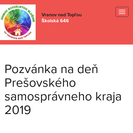
Togg
Vranov nad Topľou
Školská 646
navig
Pozvánka na deň
Prešovského
samosprávneho kraja
2019